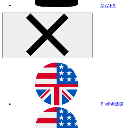
MyZFX
English
國際