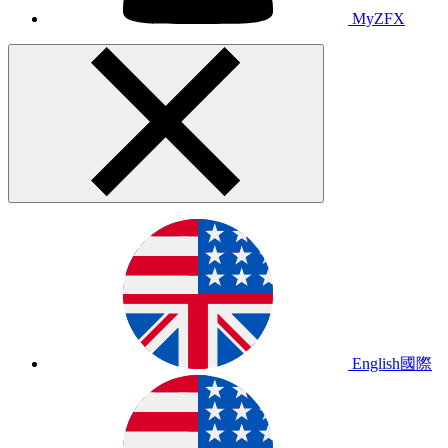
MyZFX
English
國際