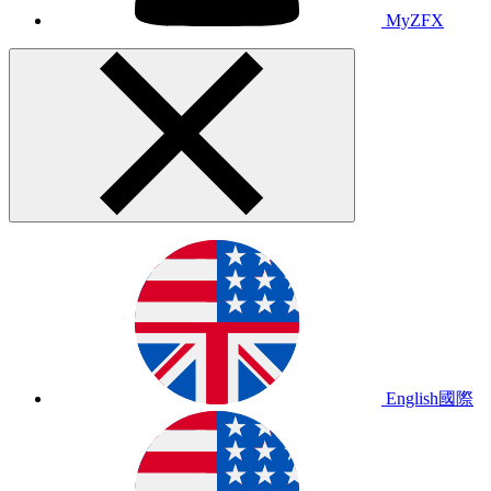
MyZFX
English
國際