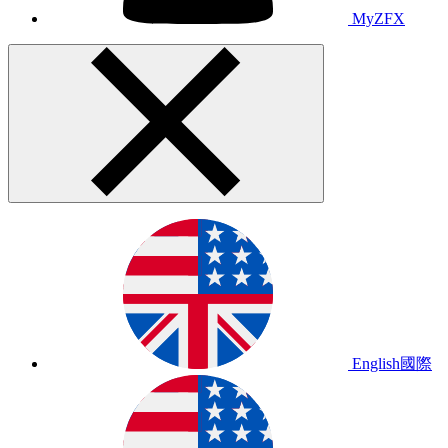
MyZFX
English
國際