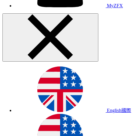
MyZFX
English
國際