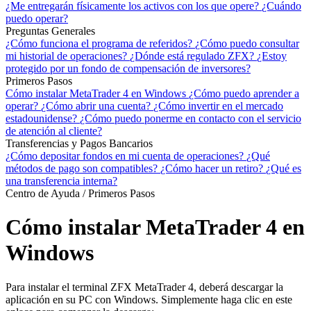
¿Me entregarán físicamente los activos con los que opere?
¿Cuándo
puedo operar?
Preguntas Generales
¿Cómo funciona el programa de referidos?
¿Cómo puedo consultar
mi historial de operaciones?
¿Dónde está regulado ZFX?
¿Estoy
protegido por un fondo de compensación de inversores?
Primeros Pasos
Cómo instalar MetaTrader 4 en Windows
¿Cómo puedo aprender a
operar?
¿Cómo abrir una cuenta?
¿Cómo invertir en el mercado
estadounidense?
¿Cómo puedo ponerme en contacto con el servicio
de atención al cliente?
Transferencias y Pagos Bancarios
¿Cómo depositar fondos en mi cuenta de operaciones?
¿Qué
métodos de pago son compatibles?
¿Cómo hacer un retiro?
¿Qué es
una transferencia interna?
Centro de Ayuda / Primeros Pasos
Cómo instalar MetaTrader 4 en
Windows
Para instalar el terminal ZFX MetaTrader 4, deberá descargar la
aplicación en su PC con Windows. Simplemente haga clic en este