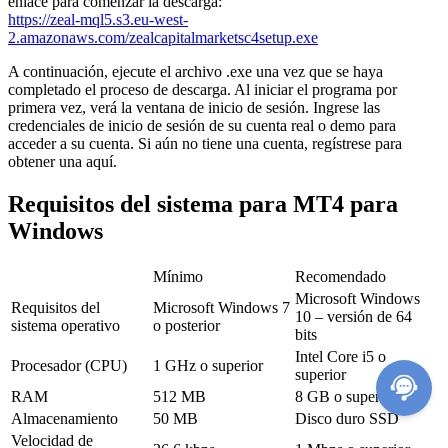
enlace para comenzar la descarga:
https://zeal-mql5.s3.eu-west-
2.amazonaws.com/zealcapitalmarketsc4setup.exe
A continuación, ejecute el archivo .exe una vez que se haya
completado el proceso de descarga. Al iniciar el programa por
primera vez, verá la ventana de inicio de sesión. Ingrese las
credenciales de inicio de sesión de su cuenta real o demo para
acceder a su cuenta. Si aún no tiene una cuenta, regístrese para
obtener una aquí.
Requisitos del sistema para MT4 para
Windows
Mínimo
Recomendado
Microsoft Windows
Requisitos del
Microsoft Windows 7
10 – versión de 64
sistema operativo
o posterior
bits
Intel Core i5 o
Procesador (CPU)
1 GHz o superior
superior
RAM
512 MB
8 GB o superior
Almacenamiento
50 MB
Disco duro SSD
Velocidad de