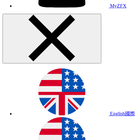
MyZFX
English
國際