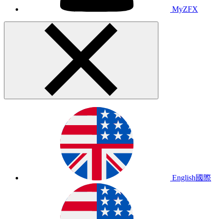
MyZFX
English
國際