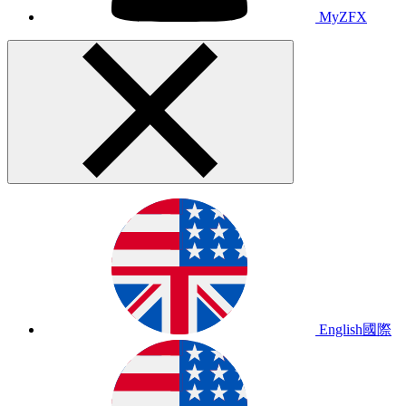
MyZFX
English
國際