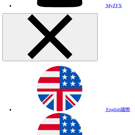
MyZFX
English
國際