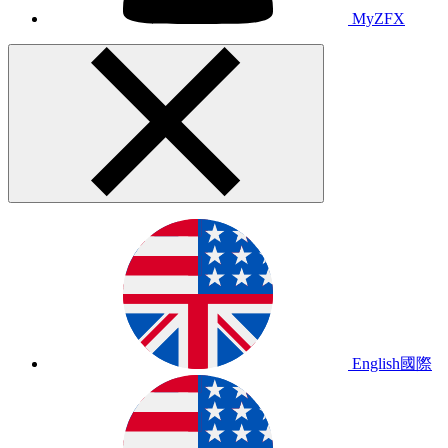
MyZFX
English
國際