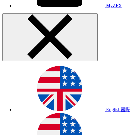
MyZFX
English
國際