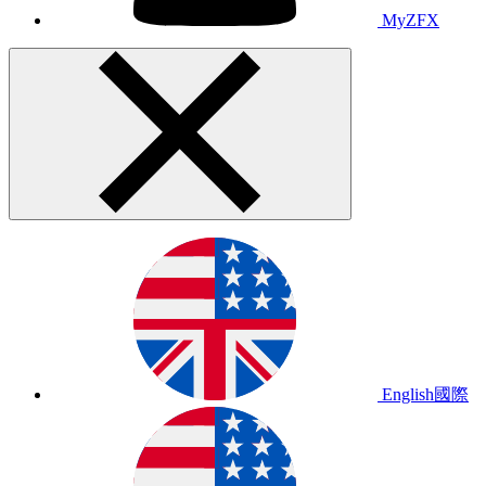
MyZFX
English
國際