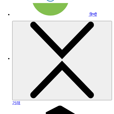
हिन्दी
거래