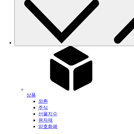
상품
외환
주식
선물지수
원자재
암호화폐