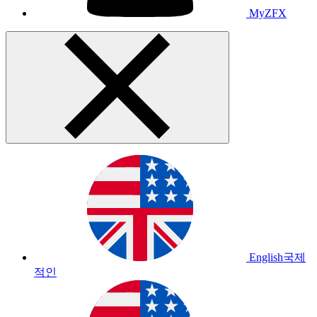
MyZFX
English
국제
적인