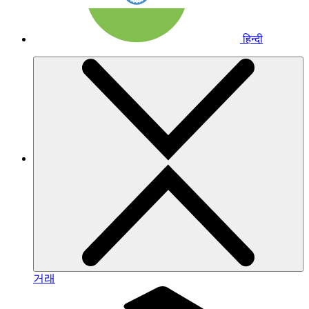
हिन्दी
거래