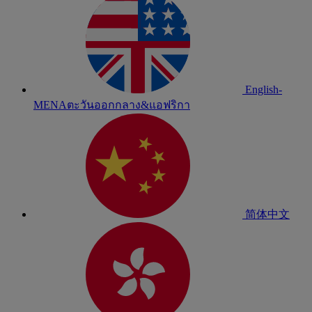
English-
MENA
ตะวันออกกลาง&แอฟริกา
简体中文